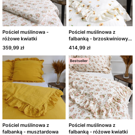
Pościel muślinowa -
Pościel muślinowa z
różowe kwiatki
falbanką - brzoskwiniowy
sad
Cena
Cena
359,99 zł
414,99 zł
Bestseller
Pościel muślinowa z
Pościel muślinowa z
falbanką - musztardowa
falbanką - różowe kwiatki