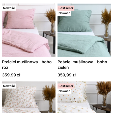
Nowość
Bestseller
Nowość
Pościel muślinowa - boho
Pościel muślinowa - boho
róż
zieleń
Cena
Cena
359,99 zł
359,99 zł
Nowość
Bestseller
Nowość