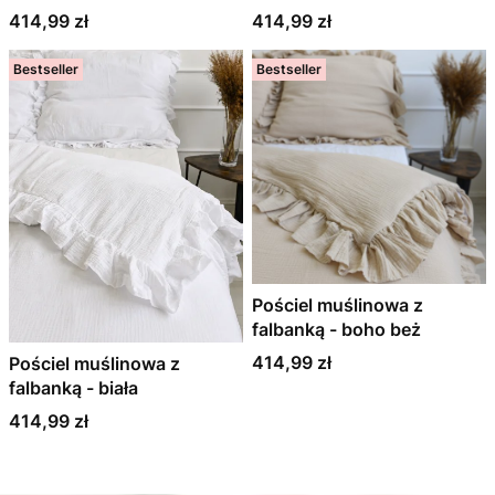
Cena
Cena
414,99 zł
414,99 zł
Bestseller
Bestseller
Pościel muślinowa z
falbanką - boho beż
Cena
414,99 zł
Pościel muślinowa z
falbanką - biała
Cena
414,99 zł