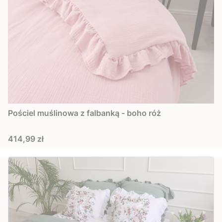
Pościel muślinowa z falbanką - boho róż
Cena
414,99 zł