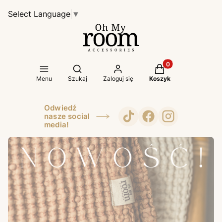
Select Language
▼
Produkty w koszyk
Otwórz wyszukiwarkę
Menu
Szukaj
Zaloguj się
Koszyk
Odwiedź
nasze social
media!