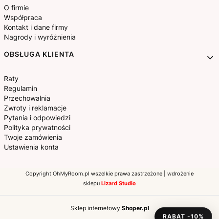
ekologiczny wybór, który sprawi, że Twoje wnętrza będą
O firmie
Współpraca
pachniały naturalnie i przyjemnie. Dla miłośników
Kontakt i dane firmy
wygody proponujemy nasze wyjątkowo wygodne
Nagrody i wyróżnienia
piżamy, które zapewnią Ci komfortowy sen i chwile
OBSŁUGA KLIENTA
relaksu po całym dniu. Dodatkowo, w naszym
asortymencie znajdziesz wysokiej jakości
Raty
prześcieradła, które dopasują się do każdego łóżka,
Regulamin
Przechowalnia
nakrycia stołu, które udekorują Twoje posiłki, zasłony,
Zwroty i reklamacje
firany oraz dekoracyjne poduszki, które nadadzą Twoim
Pytania i odpowiedzi
wnętrzom charakteru i przytulności. Każdy nasz produkt
Polityka prywatności
Twoje zamówienia
jest starannie wykonany z myślą o Twoim komforcie i
Ustawienia konta
zgodnie z naszymi wartościami ekologicznymi, aby
zapewnić Ci nie tylko wyjątkową estetykę, ale także
Copyright OhMyRoom.pl wszelkie prawa zastrzeżone | wdrożenie
szanować naszą planetę. Odkryj nasze produkty już
sklepu
Lizard Studio
dziś i stwórz wyjątkową przestrzeń, w której będziesz
się czuć jak w domu.
Sklep internetowy
Shoper.pl
RABAT -10%