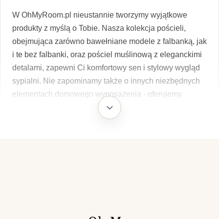
W OhMyRoom.pl nieustannie tworzymy wyjątkowe
produkty z myślą o Tobie. Nasza kolekcja pościeli,
obejmująca zarówno bawełniane modele z falbanką, jak
i te bez falbanki, oraz pościel muślinową z eleganckimi
detalami, zapewni Ci komfortowy sen i stylowy wygląd
sypialni. Nie zapominamy także o innych niezbędnych
elementach domowego wyposażenia - oferujemy
również wysokiej jakości prześcieradła, nakrycia stołu,
zasłony, firany oraz dekoracyjne poduszki. Nasze
produkty są nie tylko piękne, ale także przyjazne dla
środowiska - wykonane z naturalnych tkanin i
pakowane z myślą o minimalizowaniu wpływu na
planetę. Dla tych, którzy cenią sobie relaksujący nastrój
w domu, proponujemy również nasze świeże sojowe
świece oraz wygodne piżamy. Szukasz idealnego
prezentu? W naszym asortymencie znajdziesz również