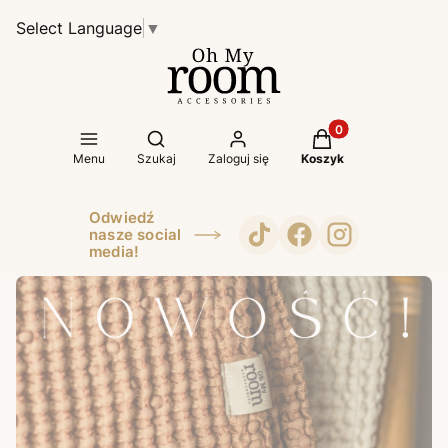
Select Language
▼
Produkty w koszyk
Otwórz wyszukiwarkę
Menu
Szukaj
Zaloguj się
Koszyk
Odwiedź
nasze social
media!