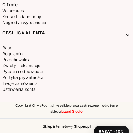
ekologiczny wybór, który sprawi, że Twoje wnętrza będą
O firmie
Współpraca
pachniały naturalnie i przyjemnie. Dla miłośników
Kontakt i dane firmy
wygody proponujemy nasze wyjątkowo wygodne
Nagrody i wyróżnienia
piżamy, które zapewnią Ci komfortowy sen i chwile
OBSŁUGA KLIENTA
relaksu po całym dniu. Dodatkowo, w naszym
asortymencie znajdziesz wysokiej jakości
Raty
prześcieradła, które dopasują się do każdego łóżka,
Regulamin
Przechowalnia
nakrycia stołu, które udekorują Twoje posiłki, zasłony,
Zwroty i reklamacje
firany oraz dekoracyjne poduszki, które nadadzą Twoim
Pytania i odpowiedzi
wnętrzom charakteru i przytulności. Każdy nasz produkt
Polityka prywatności
Twoje zamówienia
jest starannie wykonany z myślą o Twoim komforcie i
Ustawienia konta
zgodnie z naszymi wartościami ekologicznymi, aby
zapewnić Ci nie tylko wyjątkową estetykę, ale także
Copyright OhMyRoom.pl wszelkie prawa zastrzeżone | wdrożenie
szanować naszą planetę. Odkryj nasze produkty już
sklepu
Lizard Studio
dziś i stwórz wyjątkową przestrzeń, w której będziesz
się czuć jak w domu.
Sklep internetowy
Shoper.pl
RABAT -10%