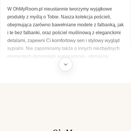
W OhMyRoom.pl nieustannie tworzymy wyjątkowe
produkty z myślą o Tobie. Nasza kolekcja pościeli,
obejmująca zarówno bawełniane modele z falbanką, jak
i te bez falbanki, oraz pościel muślinową z eleganckimi
detalami, zapewni Ci komfortowy sen i stylowy wygląd
sypialni. Nie zapominamy także o innych niezbędnych
elementach domowego wyposażenia - oferujemy
również wysokiej jakości prześcieradła, nakrycia stołu,
zasłony, firany oraz dekoracyjne poduszki. Nasze
produkty są nie tylko piękne, ale także przyjazne dla
środowiska - wykonane z naturalnych tkanin i
pakowane z myślą o minimalizowaniu wpływu na
planetę. Dla tych, którzy cenią sobie relaksujący nastrój
w domu, proponujemy również nasze świeże sojowe
świece oraz wygodne piżamy. Szukasz idealnego
prezentu? W naszym asortymencie znajdziesz również