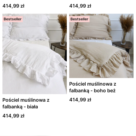
Cena
Cena
414,99 zł
414,99 zł
Bestseller
Bestseller
Pościel muślinowa z
falbanką - boho beż
Cena
414,99 zł
Pościel muślinowa z
falbanką - biała
Cena
414,99 zł