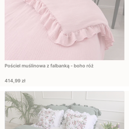
Pościel muślinowa z falbanką - boho róż
Cena
414,99 zł