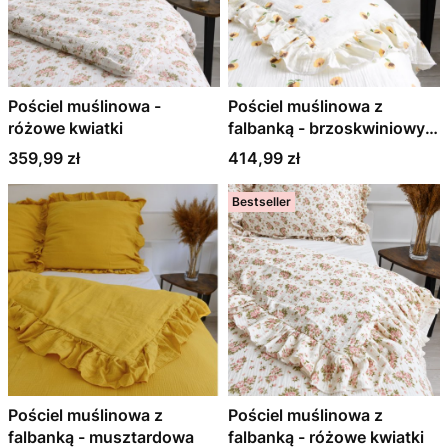
Pościel muślinowa -
Pościel muślinowa z
różowe kwiatki
falbanką - brzoskwiniowy
sad
Cena
Cena
359,99 zł
414,99 zł
Bestseller
Pościel muślinowa z
Pościel muślinowa z
falbanką - musztardowa
falbanką - różowe kwiatki