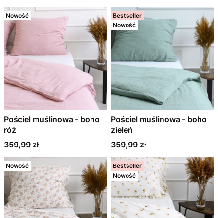
Nowość
Bestseller
Nowość
Pościel muślinowa - boho
Pościel muślinowa - boho
róż
zieleń
Cena
Cena
359,99 zł
359,99 zł
Nowość
Bestseller
Nowość