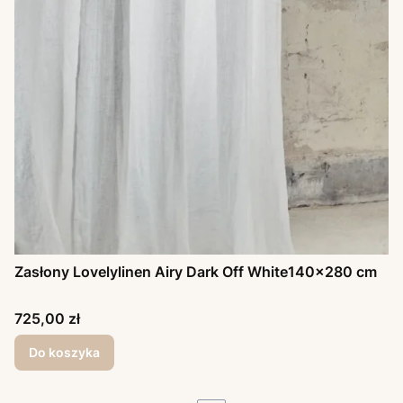
Zasłony Lovelylinen Airy Dark Off White140x280 cm
Cena
725,00 zł
Do koszyka