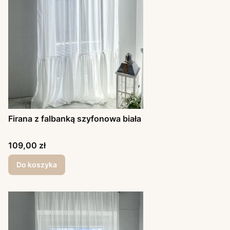
Firana z falbanką szyfonowa biała
Cena
109,00 zł
Do koszyka