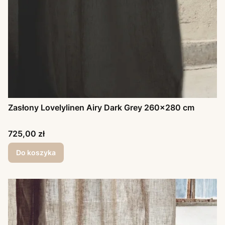
Zasłony Lovelylinen Airy Dark Grey 260x280 cm
Cena
725,00 zł
Do koszyka