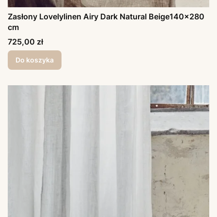
Zasłony Lovelylinen Airy Dark Natural Beige140x280
cm
Cena
725,00 zł
Do koszyka