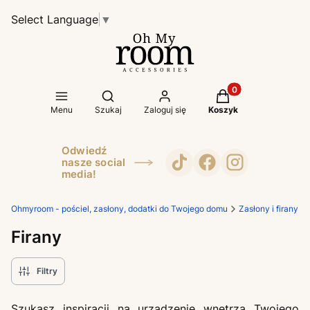
Select Language
▼
Produkty w koszyk
Otwórz wyszukiwarkę
Menu
Szukaj
Zaloguj się
Koszyk
Odwiedź
nasze social
media!
Ohmyroom - pościel, zasłony, dodatki do Twojego domu
Zasłony i firany
Firany
Filtry
Szukasz inspiracji na urządzenie wnętrza Twojego