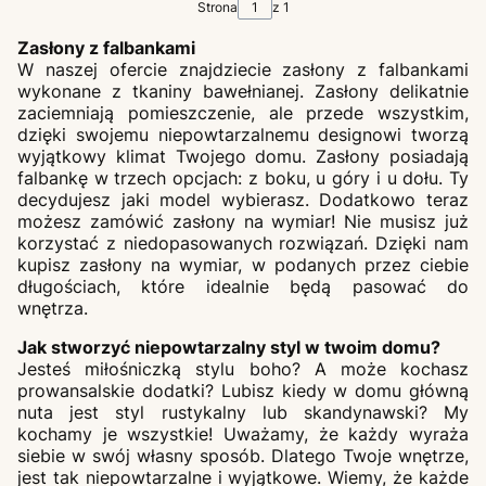
Strona
z 1
Zasłony z falbankami
W naszej ofercie znajdziecie zasłony z falbankami
wykonane z tkaniny bawełnianej. Zasłony delikatnie
zaciemniają pomieszczenie, ale przede wszystkim,
dzięki swojemu niepowtarzalnemu designowi tworzą
wyjątkowy klimat Twojego domu. Zasłony posiadają
falbankę w trzech opcjach: z boku, u góry i u dołu. Ty
decydujesz jaki model wybierasz. Dodatkowo teraz
możesz zamówić zasłony na wymiar! Nie musisz już
korzystać z niedopasowanych rozwiązań. Dzięki nam
kupisz zasłony na wymiar, w podanych przez ciebie
długościach, które idealnie będą pasować do
wnętrza.
Jak stworzyć niepowtarzalny styl w twoim domu?
Jesteś miłośniczką stylu boho? A może kochasz
prowansalskie dodatki? Lubisz kiedy w domu główną
nuta jest styl rustykalny lub skandynawski? My
kochamy je wszystkie! Uważamy, że każdy wyraża
siebie w swój własny sposób. Dlatego Twoje wnętrze,
jest tak niepowtarzalne i wyjątkowe. Wiemy, że każde