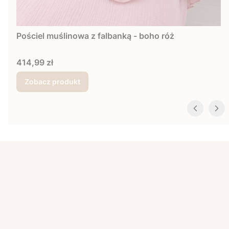
Pościel muślinowa z falbanką - boho róż
Cena
414,99 zł
Zobacz produkt