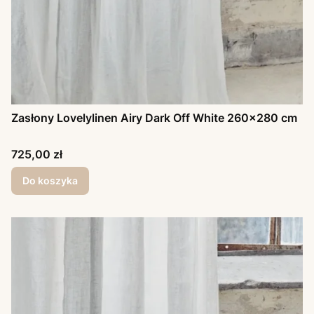
Zasłony Lovelylinen Airy Dark Off White 260x280 cm
Cena
725,00 zł
Do koszyka