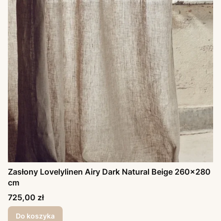
Zasłony Lovelylinen Airy Dark Natural Beige 260x280
cm
Cena
725,00 zł
Do koszyka