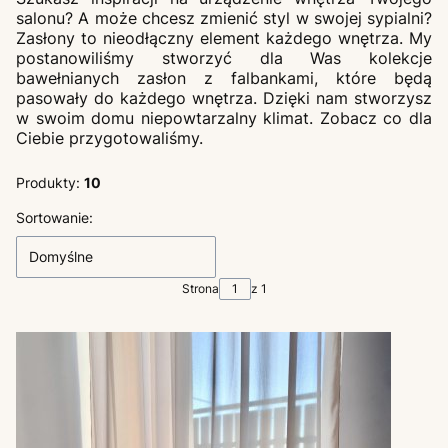
salonu? A może chcesz zmienić styl w swojej sypialni?
Zasłony to nieodłączny element każdego wnętrza. My
postanowiliśmy stworzyć dla Was kolekcje
bawełnianych zasłon z falbankami, które będą
pasowały do każdego wnętrza. Dzięki nam stworzysz
w swoim domu niepowtarzalny klimat. Zobacz co dla
Ciebie przygotowaliśmy.
Produkty:
10
Lista produktów
Sortowanie:
Domyślne
Strona
z 1