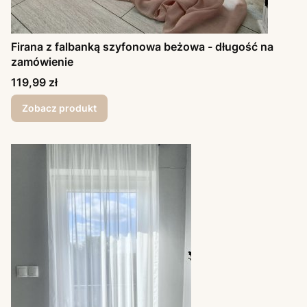
Firana z falbanką szyfonowa beżowa - długość na
zamówienie
Cena
119,99 zł
Zobacz produkt