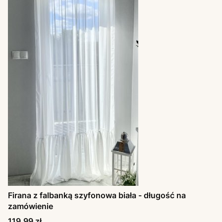
Firana z falbanką szyfonowa biała - długość na
zamówienie
Cena
119,99 zł