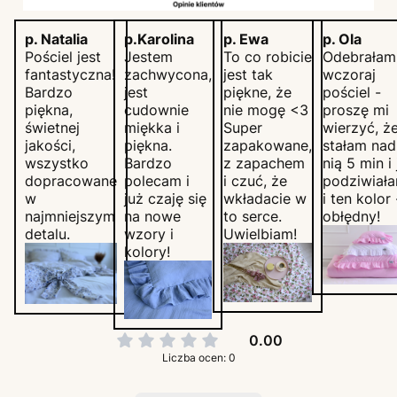
p. Natalia
p.Karolina
p. Ewa
p. Ola
Pościel jest
Jestem
To co robicie
Odebrałam
fantastyczna!
zachwycona,
jest tak
wczoraj
Bardzo
jest
piękne, że
pościel -
piękna,
cudownie
nie mogę <3
proszę mi
świetnej
miękka i
Super
wierzyć, ż
jakości,
piękna.
zapakowane,
stałam nad
wszystko
Bardzo
z zapachem
nią 5 min i 
dopracowane
polecam i
i czuć, że
podziwiała
w
już czaję się
wkładacie w
i ten kolor 
najmniejszym
na nowe
to serce.
obłędny!
detalu.
wzory i
Uwielbiam!
kolory!
0.00
Liczba ocen: 0