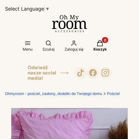
Select Language
▼
Produkty w koszyk
Otwórz wyszukiwarkę
Menu
Szukaj
Zaloguj się
Koszyk
Odwiedź
nasze social
media!
Ohmyroom - pościel, zasłony, dodatki do Twojego domu
Pościel