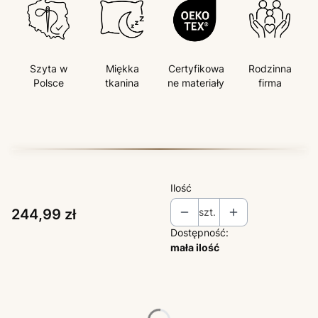
Szyta w
Miękka
Certyfikowa
Rodzinna
Polsce
tkanina
ne materiały
firma
Ilość
Cena
244,99 zł
szt.
Dostępność:
mała ilość
Wybierz wariant produktu:
Poszczególne warianty mogą różnić się ceną